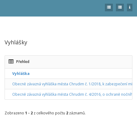
Toggle
Toggle
Togg
navigation
navigation
navi
Vyhlášky
Přehled
Vyhláška
Obecně závazná vyhláška města Chrudim č. 1/2018, k zabezpečení místn
Obecně závazná vyhláška města Chrudim č. 4/2016, o ochraně nočního k
Zobrazeno
1 - 2
z celkového počtu
2
záznamů.